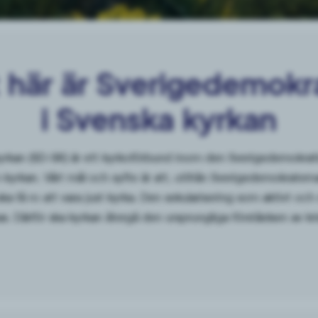
 här är Sverigedemokr
i Svenska kyrkan
yrkan (SD-SK) är ett kyrkoförbund inom den Sverigedemokrati
kyrkan. Vårt mål och syfte är att, utifrån Sverigedemokrater
ska få ro att vara just kyrka. Den sekularisering som aktivt och
s. Därför ska kyrkan återgå den ursprungliga förståelsen av kri