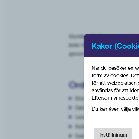
Styrelsen för Sverigedemokrater
Kakor (Cooki
leder föreningens verksamhet.
genom vår verksamhet för att f
När du besöker en we
form av cookies. Det
Ordinarie ledamö
för att webbplatsen 
användas för att ide
Eftersom vi respektera
Ronnie Nilsson (Ordförande)
Daniel Engström (Vice ordf
Du kan även välja vil
Lena Ferm (Andre vice ord
Robert Fredriksson (Sekrete
Inställningar
Ewa Bejvel (Kassör), SD Osb