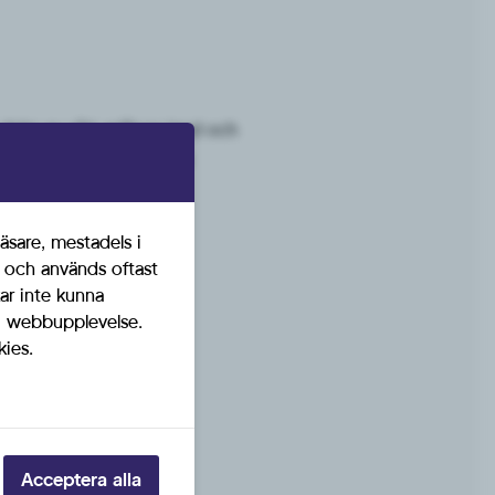
delar av vårt avlånga land och
SD-SK och SD. Vi agerar
rkan.
äsare, mestadels i
t och används oftast
ar inte kunna
ig webbupplevelse.
kies.
daberg, Sammankallande
Acceptera alla