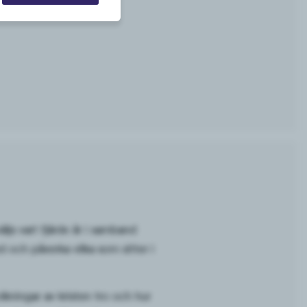
js vart fjärde år i samband
 och påverka vilka som sitter i
lkningar av kristen tro och hur