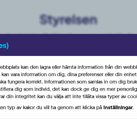
Styrelsen
 i Svenska kyrkan (SD-SK) består av personer valda från olika 
es)
 Vi arbetar för ett gott samarbete och kommunikation mellan 
å fler Sverigedemokrater aktiva på olika sätt inom Svenska ky
bbplats kan den lagra eller hämta information från din webbl
 kan vara information om dig, dina preferenser eller din enhe
ter
Suppleanter
ska fungera korrekt. Informationen som samlas in om dig bruk
ntifiera dig som individ, det kan dock ge dig en mer personl
r din integritet kan du välja att inte tillåta vissa typer av coo
, SD Karlskrona
Pelle Carlberg, SD Tyresö
örande) SD Landskrona
ken typ av kakor du vill ha genom att klicka på
Inställningar
.
Valberedning
förande) SD Göteborg
rare), SD Uppvidinge
Ronja Haienhjelm, SD Åtvi
y