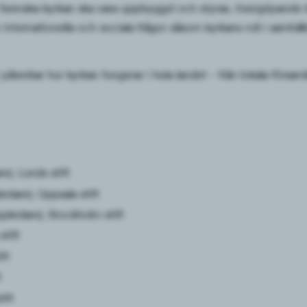
r Svenska kyrkan ska vara uppbyggd och styras, övergripande 
 internationella och sociala frågor såsom kyrkans roll i samhäll
verkar hur kyrkan fungerar i hela landet – från lokala församlin
), Lunds stift
dare), Uppsala stift
pledare), Stockholm stift
tift
ft
t
ift