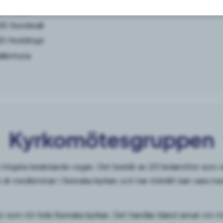
SD Gävle
D Sundsvall
SD Huddinge
llentuna
Kyrkomötesgruppen
högsta beslutande organ. Det består av 251 ledamöter som väl
m är medlemmar i Svenska kyrkan och har rösträtt kan vara med
or som rör hela Svenska kyrkan. Det handlar bland annat om to