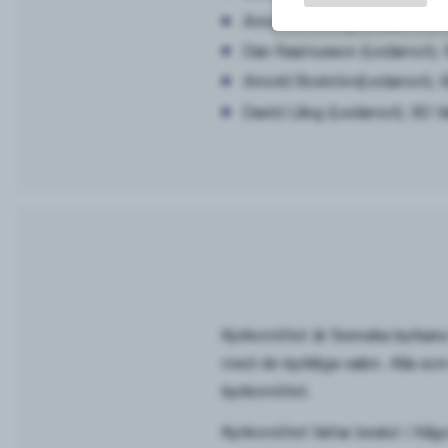
Anna Sundberg (Ledamot), 
Dan Rasmusson (Ledamot), S
Arnold Boström(Ledamot), 
David Lång (Ledamot), SD Va
Kyrkomötet är Svenska kyrkans 
med de kyrkliga valen. Alla so
kyrkomötet.
Kyrkomötet fattar beslut i fråg