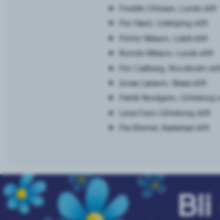
Fredrik Ottesen, Lunds stift
Per Hanö, Linköping stift
Petter Nilsson, Luleå stift
Ronnie Nilsson, Lunds stift
Per Carlberg, Stockholm stif
Jonas Larsson, Skara stift
Patrik Nordgren, Göteborg s
Lena Ferm Göteborg stift
Pia Sterner, Karlsstad stift
Bl