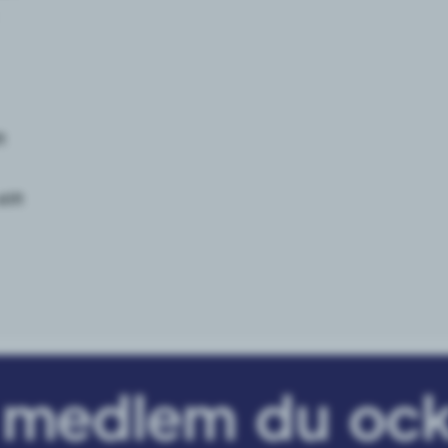
t
tift
i medlem du ock