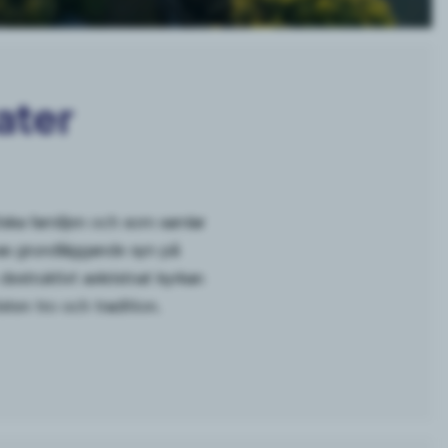
ater
ska familjen och som samlar
nas grundläggande syn på
 destruktivt avkristnat kyrkan
sten tro och tradition.