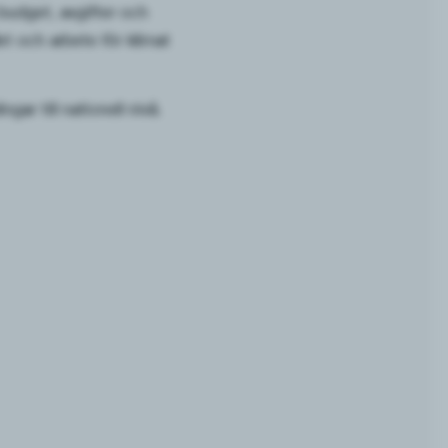
budget, avgifter och
et och arbete för klimat
gar till nationell nivå.