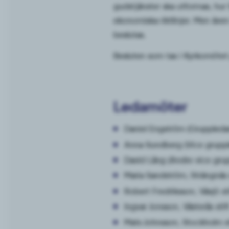
gudstjänster ska utformas, hu
ekonomiska riktlinjer. Men även
beslutas.
Besluten som tas i Kyrkomötet på
Ledamöter
Daniel Engström (Gruppledare
Anna Sundberg (Vice grupple
David Lång (Andre vice grup
Maria Sandström, Strängnäs s
Robert Fredriksson, Växjö sti
Ingvar Jonsson, Västerås stif
Mats Johnsson, Stockholm st