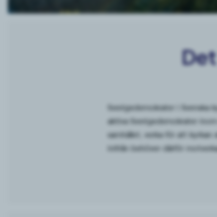
Det
Sverigedemokrater i Svenska k
aktiva Sverigedemokrater inom 
samhället, verka för att kyrkan 
inifrån behöver därför motverka