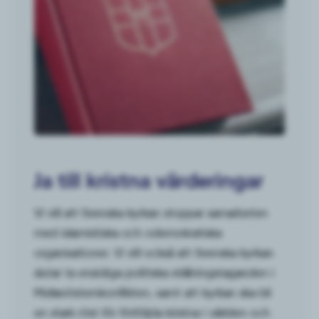
Ja till kristna värderingar
Vi vill att Svenska kyrkan stoppar samarbeten
med islamistiska och odemokratiska
organisationer. Vi vill också att Svenska kyrkan
slutar ta ensidiga politiska ställningstaganden i
Mellanösternkonflikten, samt att kyrkan ska bli
en stark röst för förföljda kristna i världen och