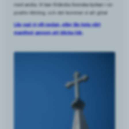
med andra. Vi kan förändra Svenska kyrkan i en
positiv riktning, och det kommer vi att göra!
Läs vad vi vill nedan, eller läs hela vårt
manifest genom att klicka här.