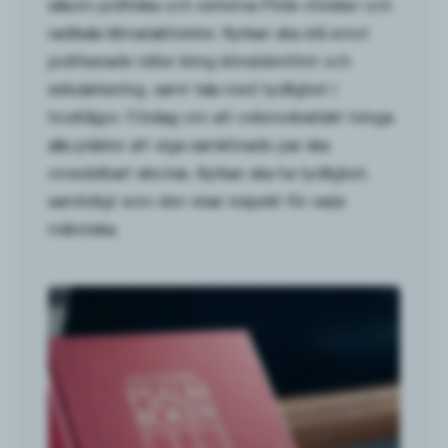
såsom politiska och extrema Pride-rörelser och
radikala klimataktivister. Kyrkan ska stå emot
politiserade idéer kring könsidentitet och
sekularisering, samt tala med tydlighet i
trosfrågor. Förslag om att odemokratiskt tvinga
alla präster att viga samkönade par ska
omedelbart skrotas. Kyrkan ska ha tydlighet,
samtidigt som den visar respekt för varje
människa.