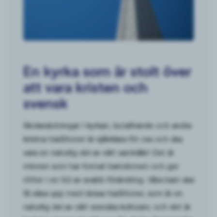
En kyrka som är stolt över
att vara kristen och
svensk
Skolavslutningar i kyrkan, luciafirande och andra
kristna traditioner är självklara för oss och ska
vara en naturlig del av vårt samhälle! Det är
minnen som har format barndomen och ger
rötter i en tid av snabb förändring. Våra barn ska
få växa upp med dessa traditioner, som är en
naturlig del av vårt svenska kulturarv, och det är