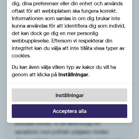
dig, dina preferenser eller din enhet och används
oftast för att webbplatsen ska fungera korrekt.
Informationen som samlas in om dig brukar inte
kunna användas för att identifiera dig som individ,
det kan dock ge dig en mer personlig
webbupplevelse. Eftersom vi respekterar din
integritet kan du välja att inte tillåta vissa typer av
cookies.
Du kan även välja vilken typ av kakor du vill ha
genom att klicka på
Inställningar
.
En kyrka fri från aktivism
Inställningar
Svenska kyrkan ska vara en kyrka och en
samlande kraft i människors liv, inte en
Acceptera alla
aktivistisk plattform för vänsterideologier och
politiska trender. Vi vill sätta stopp för
samarbete med politiskt präglade rörelser