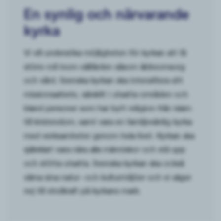
En synlig och närvarande
kyrka
Vi vill undersöka möjligheten för kyrkan att få
större roll inom välfärden såsom äldreomsorg
och vård. Svenska kyrkan ska intensifiera sitt
missionsarbete, särskilt i utsatta områden och
bland personer som har bytt religion från islam
till kristendom, samt vara en familjevänlig kyrka
med verksamheter genom hela livet. Kyrkan ska
självklart vara nära alla människor och stå upp
och stötta utsatta. Svenska kyrkan ska också
värna sina natur- och kulturmiljöer och vi säger
nej till vindkraft på kyrkans mark.