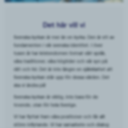
Det här vill vi
Svenska kyrkan är mer än en kyrka. Den är ett av
fundamenten i vår svenska identitet. I över
tusen år har kristendomen format vårt språk,
våra traditioner, våra högtider och vår syn på
rätt och fel. Det är inte längre en självklarhet att
Svenska kyrkan står upp för dessa värden. Det
ska vi ändra på!
Svenska kyrkan är viktig, inte bara för de
troende, utan för hela Sverige.
Vi har flyttat fram våra positioner och får allt
större inflytande. Vi har samarbete och dialog