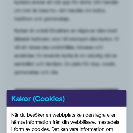
kyrkans ansvar att stå upp för detta. Det handlar
om mer än bara tro, det handlar om kultur,
tradition och gemenskap.
Kyrkan är också förvaltare av några av våra mest
älskade kulturarv, som till exempel våra kyrkor. Vi
vill att dessa ska underhållas, bevaras och
användas. En levande kyrka är en naturlig del av
samhället och familjen. En plats för dop, musik,
gemenskap och vila.
Kakor (Cookies)
När du besöker en webbplats kan den lagra eller
hämta information från din webbläsare, mestadels
i form av cookies. Det kan vara information om