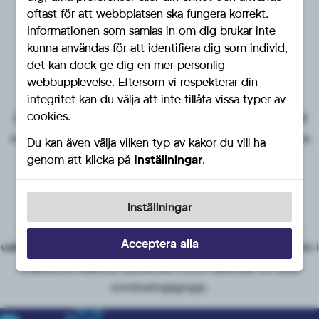
oftast för att webbplatsen ska fungera korrekt.
Förtidsröstning pågår.
Informationen som samlas in om dig brukar inte
kunna användas för att identifiera dig som individ,
21 september
det kan dock ge dig en mer personlig
Valdagen.
webbupplevelse. Eftersom vi respekterar din
Distribution av valsedlar
integritet kan du välja att inte tillåta vissa typer av
cookies.
Distributionen av alla valsedlar sker direkt från tryckeri till
respektive valnämnd. Kommunföreningar behöver således
Du kan även välja vilken typ av kakor du vill ha
inte göra något. Distributionen samordnas för att
genom att klicka på
Inställningar
.
valnämnderna ska få så få leveranser som möjligt.
Antal valsedlar
Inställningar
Det trycks 0,7 valsedel per röstberättigad i respektive
Acceptera alla
valkrets. Finns det exempelvis totalt 10 000 röstberättigade i
respektive valkrets, trycks det 7000 valsedlar för varje
nomineringsgrupp.