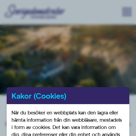
Kakor (Cookies)
Viktiga datum
När du besöker en webbplats kan den lagra eller
Juni-augusti
hämta information från din webbläsare, mestadels
Valsedlar levereras direkt från tryckeriet till valnämnderna.
i form av cookies. Det kan vara information om
dig, dina preferenser eller din enhet och används
8-21 september